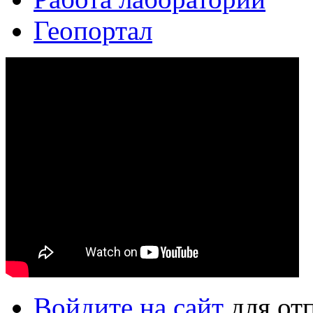
Геопортал
Войдите на сайт
для от