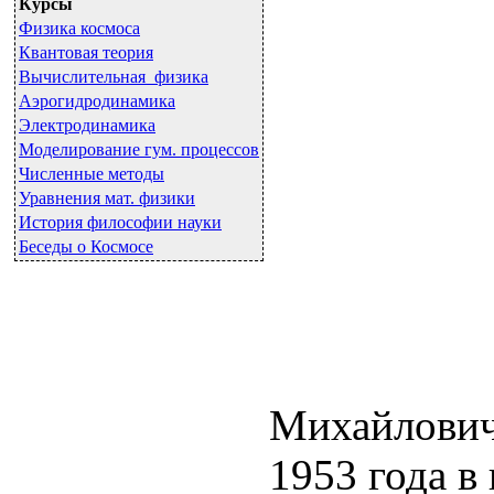
Курсы
Физика космоса
Квантовая теория
Вычислительная физика
Аэрогидродинамика
Электродинамика
Моделирование гум. процессов
Численные методы
Уравнения мат. физики
История философии науки
Беседы о Космосе
Михайлович
1953 года в 