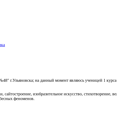
ика
№48" г.Ульяновска; на данный момент являюсь ученицей 1 кур
и, сайтостроение, изобразительное искусство, стихотворение, в
ебесных феноменов.