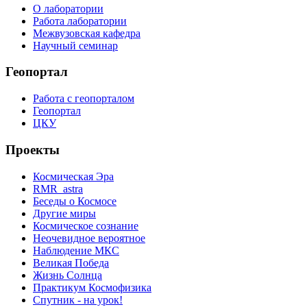
О лаборатории
Работа лаборатории
Межвузовская кафедра
Научный семинар
Геопортал
Работа с геопорталом
Геопортал
ЦКУ
Проекты
Космическая Эра
RMR_astra
Беседы о Космосе
Другие миры
Космическое сознание
Неочевидное вероятное
Наблюдение МКС
Великая Победа
Жизнь Солнца
Практикум Космофизика
Спутник - на урок!