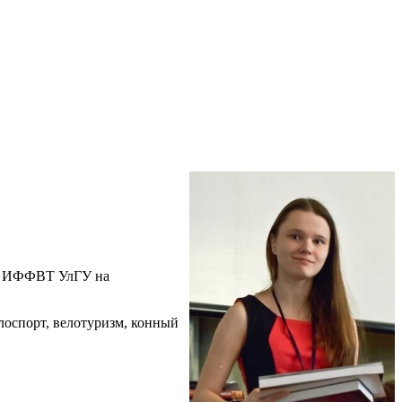
са ИФФВТ УлГУ на
елоспорт, велотуризм, конный