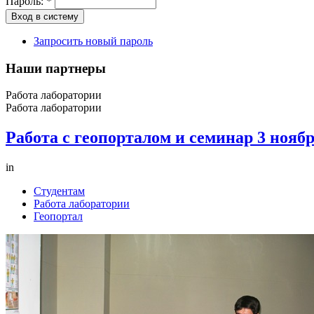
Пароль:
*
Запросить новый пароль
Наши партнеры
Работа лаборатории
Работа лаборатории
Работа с геопорталом и семинар 3 ноябр
in
Студентам
Работа лаборатории
Геопортал