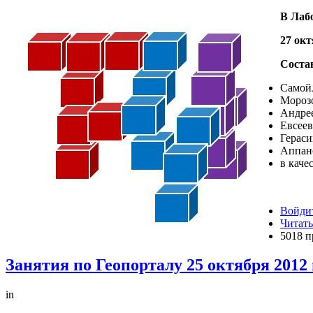
В Лаб
27 окт
Соста
Самой
Морозо
Андрее
Евсеев
Гераси
Аппано
в каче
Войдит
Читать
5018 п
Занятия по Геопорталу 25 октября 2012 
in