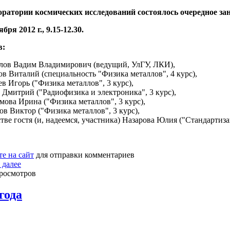
оратории космических исследований
состоялось очередное за
ября 2012 г., 9.15-12.30.
в:
лов Вадим Владимирович (ведущий, УлГУ, ЛКИ),
в Виталий (специальность "Физика металлов", 4 курс),
в Игорь ("Физика металлов", 3 курс),
 Дмитрий ("Радиофизика и электроника", 3 курс),
мова Ирина ("Физика металлов", 3 курс),
в Виктор ("Физика металлов", 3 курс),
стве гостя (и, надеемся, участника) Назарова Юлия ("Стандартиза
е на сайт
для отправки комментариев
 далее
росмотров
года