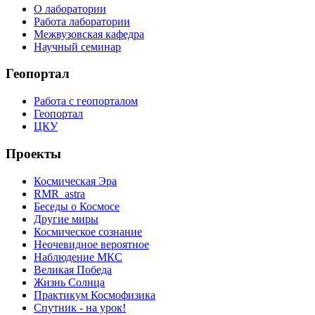
О лаборатории
Работа лаборатории
Межвузовская кафедра
Научный семинар
Геопортал
Работа с геопорталом
Геопортал
ЦКУ
Проекты
Космическая Эра
RMR_astra
Беседы о Космосе
Другие миры
Космическое сознание
Неочевидное вероятное
Наблюдение МКС
Великая Победа
Жизнь Солнца
Практикум Космофизика
Спутник - на урок!