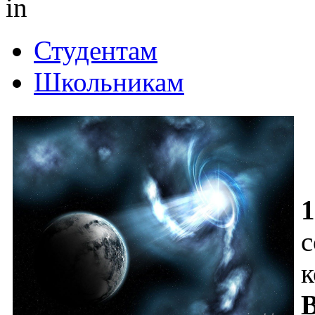
in
Студентам
Школьникам
1
с
к