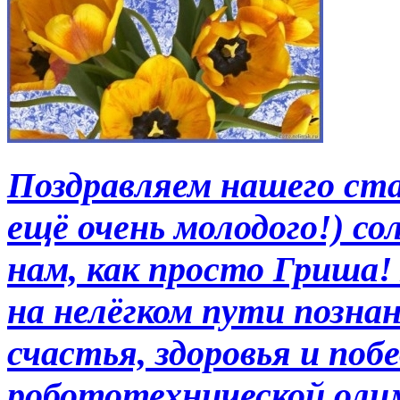
Поздравляем нашего ста
ещё очень молодого!) со
нам, как просто Гриша!
на нелёгком пути позна
счастья, здоровья и поб
робототехнической олим