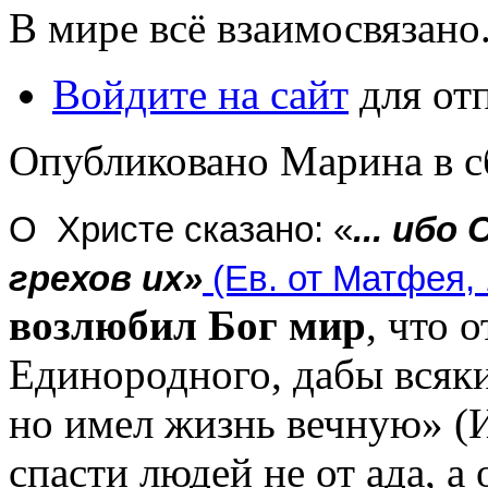
В мире всё взаимосвязано.
Войдите на сайт
для от
Опубликовано Марина в сб,
О Христе сказано: «
... ибо
грехов их»
(Ев. от Матфея, 1
возлюбил
Бог
мир
, что 
Единородного, дабы всяки
но имел жизнь вечную» (И
спасти людей не от ада, а