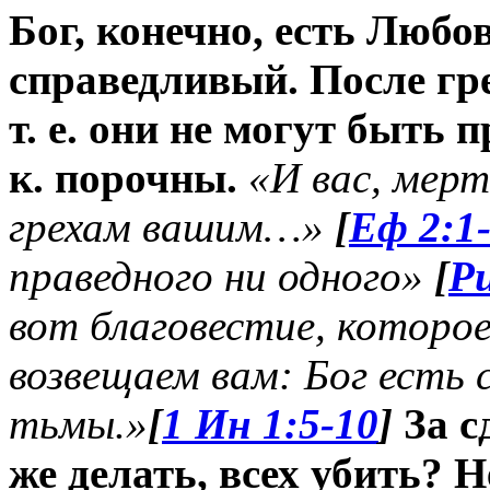
Бог, конечно, есть Любо
справедливый. После гр
т. е. они не могут быть п
к. порочны.
«И вас, мерт
грехам вашим…»
[
Еф 2:1
праведного ни одного»
[
Ри
вот благовестие, которо
возвещаем вам: Бог есть 
тьмы.»
[
1 Ин 1:5-10
]
За с
же делать, всех убить? Н