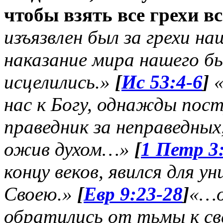
чтобы взять все грехи вс
изъязвлен был за грехи на
наказание мира нашего б
исцелились.»
[
Ис 53:4-6
]
нас к Богу, однажды пост
праведник за неправедных
ожив духом…»
[
1 Петр 3
концу веков, явился для 
Своею.»
[
Евр 9:23-28
]
«…о
обратились от тьмы к св