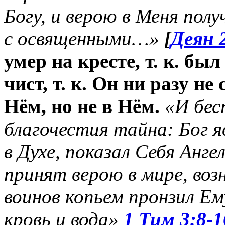
Богу, и верою в Меня пол
с освященными…»
[
Деян 
умер на кресте, т. к. бы
чист, т. к. Он ни разу не
Нём, но не в Нём.
«И бес
благочестия тайна: Бог я
в Духе, показал Себя Анге
принят верою в мире, возн
воинов копьем пронзил Ем
кровь и вода»
1 Тим 3:8-1