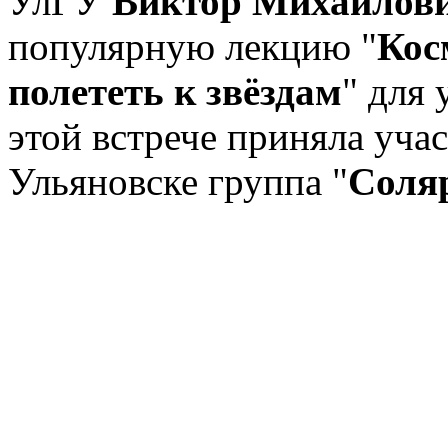
УлГУ
Виктор Михайлов
популярную лекцию "
Кос
полететь к звёздам
" для
этой встрече приняла уча
Ульяновске группа "
Соля