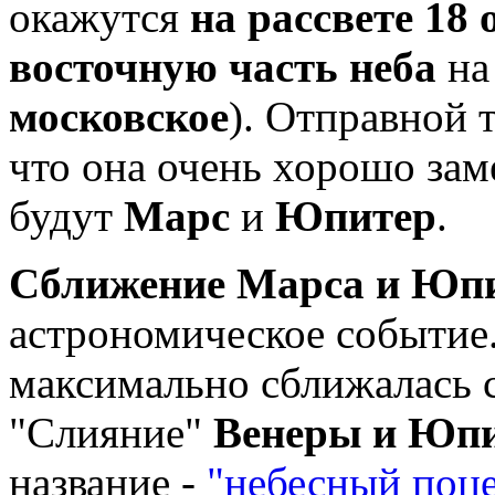
окажутся
на рассвете 18
восточную часть неба
на 
московское
). Отправной 
что она очень хорошо зам
будут
Марс
и
Юпитер
.
Сближение Марса и Юп
астрономическое событие
максимально сближалась 
"Слияние"
Венеры и Юп
название -
"небесный поц