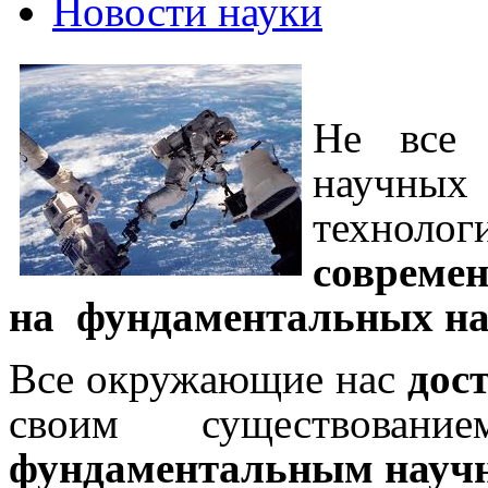
Новости науки
Не все 
научных
технол
совреме
на фундаментальных на
Все окружающие нас
дос
своим существовани
фундаментальным научн