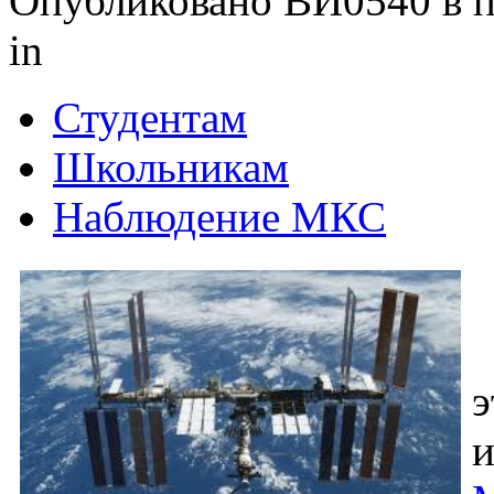
Опубликовано ВИ0540 в пт
in
Студентам
Школьникам
Наблюдение МКС
э
и