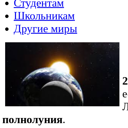
Студентам
Школьникам
Другие миры
2
е
Л
полнолуния
.