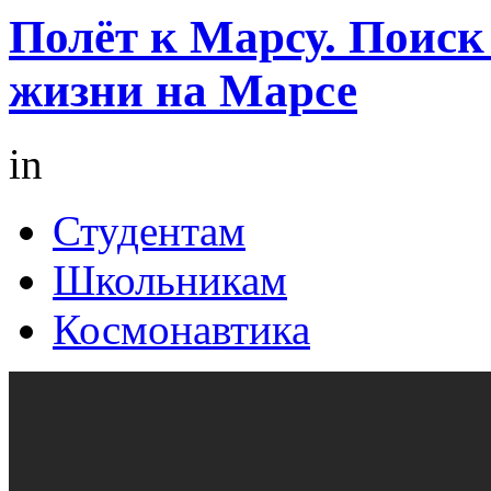
Полёт к Марсу. Поиск
жизни на Марсе
in
Студентам
Школьникам
Космонавтика