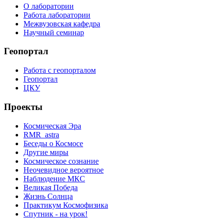
О лаборатории
Работа лаборатории
Межвузовская кафедра
Научный семинар
Геопортал
Работа с геопорталом
Геопортал
ЦКУ
Проекты
Космическая Эра
RMR_astra
Беседы о Космосе
Другие миры
Космическое сознание
Неочевидное вероятное
Наблюдение МКС
Великая Победа
Жизнь Солнца
Практикум Космофизика
Спутник - на урок!