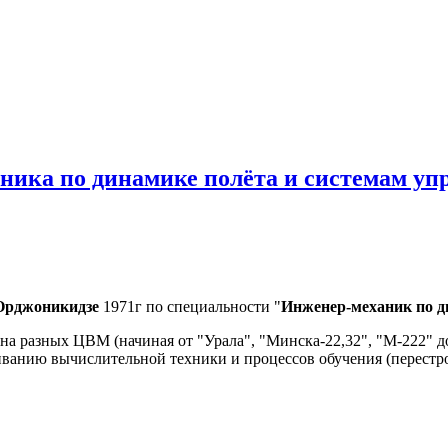
аника по динамике полёта и системам у
Орджоникидзе
1971г по специальности "
Инженер-механик по д
 разных ЦВМ (начиная от "Урала", "Минска-22,32", "М-222" до
живанию вычислительной техники и процессов обучения (перестро