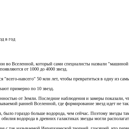
д в год
 во Вселенной, который сами специалисты назвали "машиной по
появляются от 1000 до 4000 звезд.
я "всего-навсего" 50 млн лет, чтобы превратиться в одну из са
вают примерно по 10 звезд.
ностью от Земли. Последние наблюдения и замеры показали, что 
ываемой ранней Вселенной, где формирование звезд идет не так,
ы, было гораздо больше водорода, чем сейчас. Поэтому звезды т
 обилия водорода в древних галактиках звезды могли располагать
ие с так называемой Иерархической теорией, гласящей, что перв