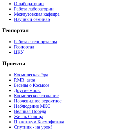
О лаборатории
Работа лаборатории
Межвузовская кафедра
Научный семинар
Геопортал
Работа с геопорталом
Геопортал
ЦКУ
Проекты
Космическая Эра
RMR_astra
Беседы о Космосе
Другие миры
Космическое сознание
Неочевидное вероятное
Наблюдение МКС
Великая Победа
Жизнь Солнца
Практикум Космофизика
Спутник - на урок!