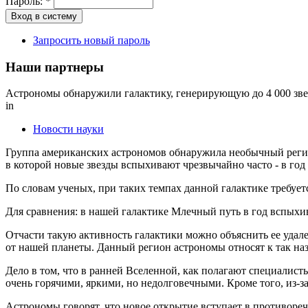
Пароль:
*
Запросить новый пароль
Наши партнеры
Астрономы обнаружили галактику, генерирующую до 4 000 звез
in
Новости науки
Группа американских астрономов обнаружила необычный регион
в которой новые звезды вспыхивают чрезвычайно часто - в год 
По словам ученых, при таких темпах данной галактике требуетс
Для сравнения: в нашей галактике Млечный путь в год вспыхи
Отчасти такую активность галактики можно объяснить ее удален
от нашей планеты. Данный регион астрономы относят к так наз
Дело в том, что в ранней Вселенной, как полагают специалист
очень горячими, яркими, но недолговечными. Кроме того, из-за
Астрономы говорят, что новое открытие вступает в противореч