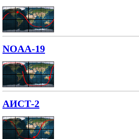
NOAA-19
АИСТ-2