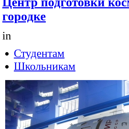
Центр подготовки кос
городке
in
Студентам
Школьникам