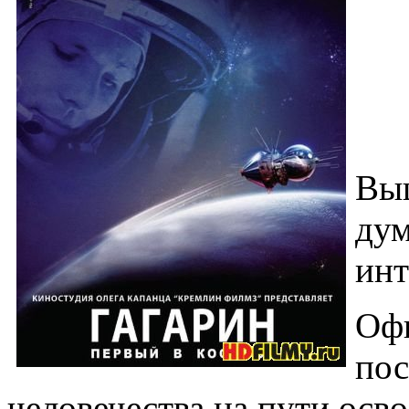
Выш
дум
инт
Офи
по
человечества на пути осв