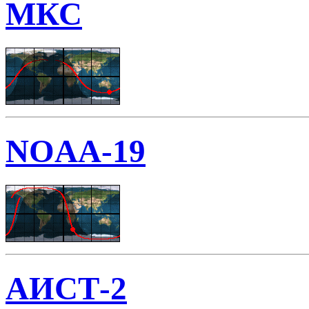
МКС
NOAA-19
АИСТ-2