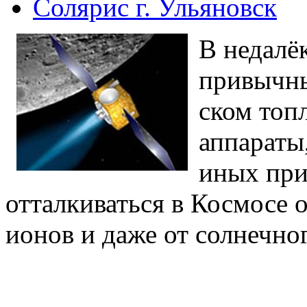
Солярис г. Ульяновск
В недалё
привычны
ском топ
аппараты
иных при
отталкиваться в Космосе 
ионов и даже от солнечно