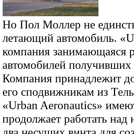
Но Пол Моллер не единств
летающий автомобиль. «Ur
компания занимающаяся 
автомобилей получивших н
Компания принадлежит док
его сподвижникам из Тел
«Urban Aeronautics» име
продолжает работать над
два несущих винта для со