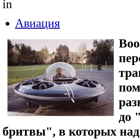
in
Авиация
Воо
пер
тра
пом
раз
до 
бритвы", в которых на