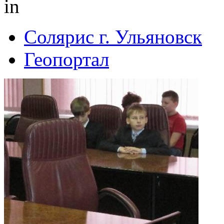
in
Солярис г. Ульяновск
Геопортал