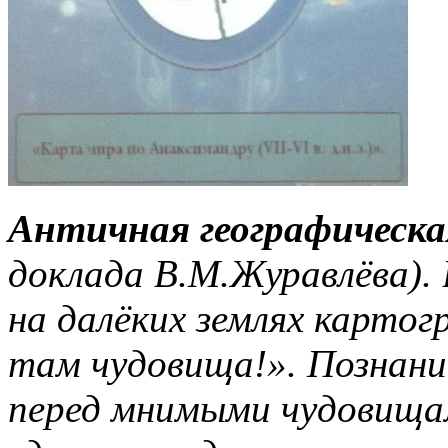
Античная географическа
доклада В.М.Журавлёва). 
на далёких землях карто
там чудовища!». Познани
перед мнимыми чудовищам