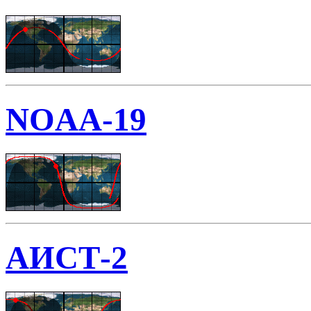
NOAA-19
АИСТ-2