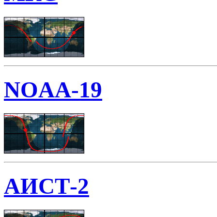
NOAA-19
АИСТ-2