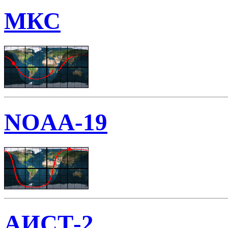
МКС
NOAA-19
АИСТ-2