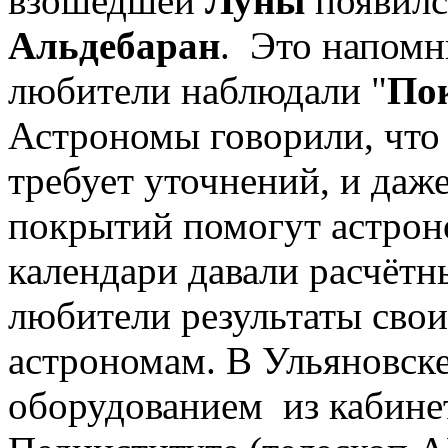
взошедшей
Луны
появилс
Альдебаран
. Это напомн
любители наблюдали "
По
Астрономы говорили, что
требует уточнений, и даж
покрытий помогут астрон
календари давали расчётн
любители результаты сво
астрономам. В Ульяновск
оборудованием из кабине