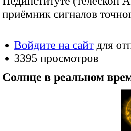
Пединституте (телескоп А
приёмник сигналов точног
Войдите на сайт
для от
3395 просмотров
Солнце в реальном вре