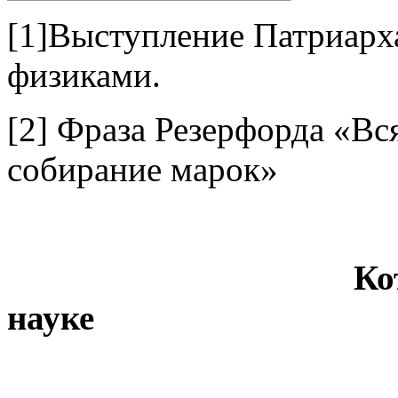
[1]Выступление Патриарх
физиками.
[2] Фраза Резерфорда «Вс
собирание марок»
Кот Шрёдинге
науке