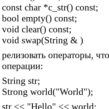
const char *c_str() const;
bool empty() const;
void clear() const;
void swap(String & )
релизовать операторы, чт
операции:
String str;
Strong world("World");
str << "Hello" << world;