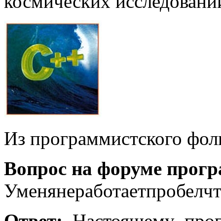
космических исследован
Из программистского фол
Вопрос на форуме прогр
Уменянеработаетпробелчт
Ответ:
Настоящему_прогр