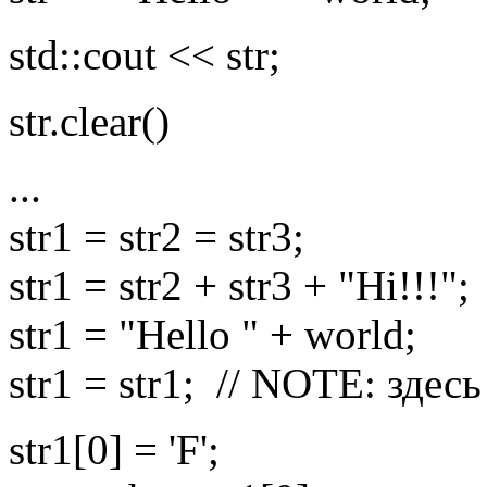
std::cout << str;
str.clear()
...
str1 = str2 = str3;
str1 = str2 + str3 + "Hi!!!";
str1 = "Hello " + world;
str1 = str1; // NOTE: здес
str1[0] = 'F';