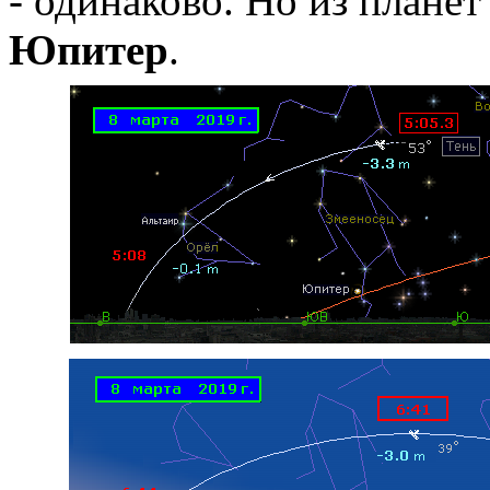
- одинаково. Но из планет 
Юпитер
.