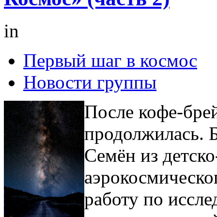
in
Первый шаг в космос
Новости группы
После кофе-бре
продолжилась. 
Семён из детск
аэрокосмическо
работу по иссл