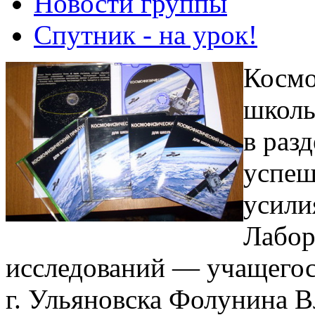
Новости группы
Спутник - на урок!
Космо
школь
в раз
успеш
усили
Лабор
исследований — учащегос
г. Ульяновска Фолунина 