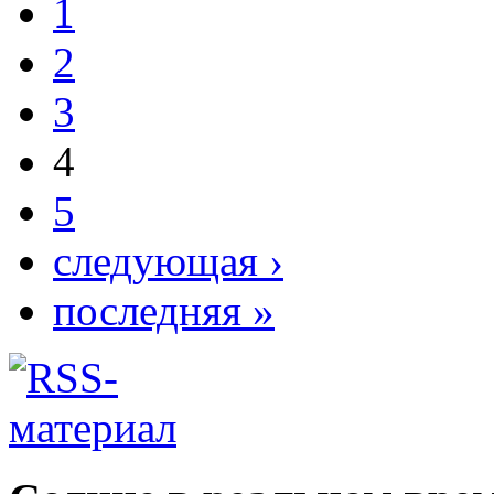
1
2
3
4
5
следующая ›
последняя »