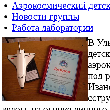
Аэрокосмический детск
Новости группы
Работа лаборатории
В Ул
детс
аэро
под 
Иван
сотр
велось на основе личног