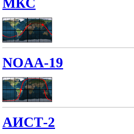
МКС
NOAA-19
АИСТ-2