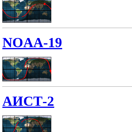
NOAA-19
АИСТ-2