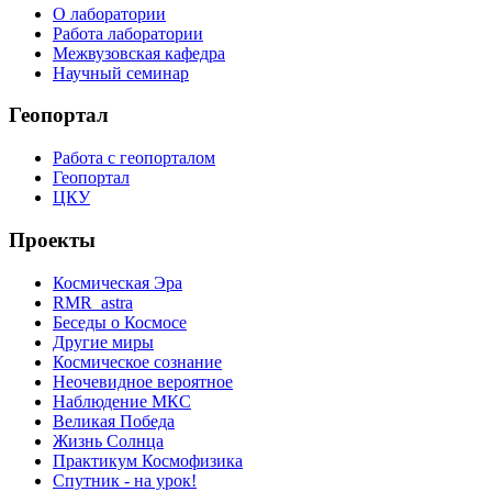
О лаборатории
Работа лаборатории
Межвузовская кафедра
Научный семинар
Геопортал
Работа с геопорталом
Геопортал
ЦКУ
Проекты
Космическая Эра
RMR_astra
Беседы о Космосе
Другие миры
Космическое сознание
Неочевидное вероятное
Наблюдение МКС
Великая Победа
Жизнь Солнца
Практикум Космофизика
Спутник - на урок!