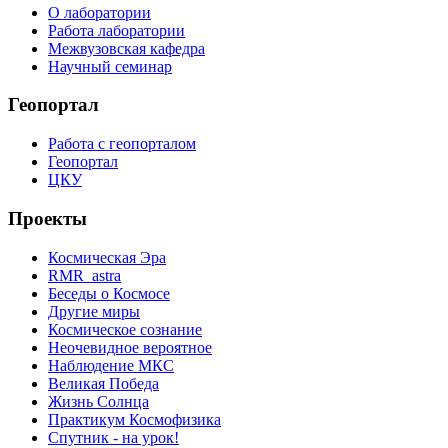
О лаборатории
Работа лаборатории
Межвузовская кафедра
Научный семинар
Геопортал
Работа с геопорталом
Геопортал
ЦКУ
Проекты
Космическая Эра
RMR_astra
Беседы о Космосе
Другие миры
Космическое сознание
Неочевидное вероятное
Наблюдение МКС
Великая Победа
Жизнь Солнца
Практикум Космофизика
Спутник - на урок!