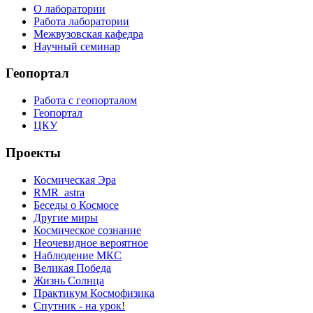
О лаборатории
Работа лаборатории
Межвузовская кафедра
Научный семинар
Геопортал
Работа с геопорталом
Геопортал
ЦКУ
Проекты
Космическая Эра
RMR_astra
Беседы о Космосе
Другие миры
Космическое сознание
Неочевидное вероятное
Наблюдение МКС
Великая Победа
Жизнь Солнца
Практикум Космофизика
Спутник - на урок!