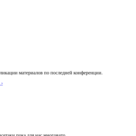
бликации материалов по последней конференции.
 ›
сетаки пока для нас многовато.