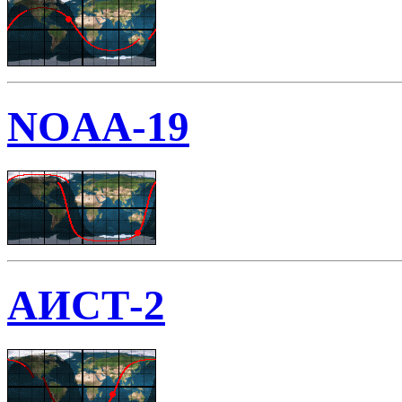
NOAA-19
АИСТ-2