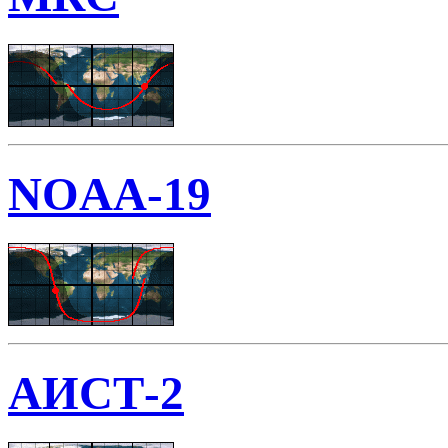
NOAA-19
АИСТ-2