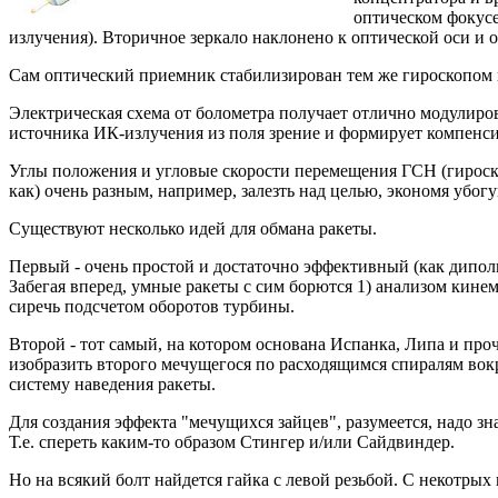
оптическом фокусе
излучения). Вторичное зеркало наклонено к оптической оси и 
Сам оптический приемник стабилизирован тем же гироскопом 
Электрическая схема от болометра получает отлично модулиро
источника ИК-излучения из поля зрение и формирует компенс
Углы положения и угловые скорости перемещения ГСН (гироско
как) очень разным, например, залезть над целью, экономя убог
Существуют несколько идей для обмана ракеты.
Первый - очень простой и достаточно эффективный (как дипол
Забегая вперед, умные ракеты с сим борются 1) анализом кин
сиречь подсчетом оборотов турбины.
Второй - тот самый, на котором основана Испанка, Липа и про
изобразить второго мечущегося по расходящимся спиралям вокру
систему наведения ракеты.
Для создания эффекта "мечущихся зайцев", разумеется, надо з
Т.е. спереть каким-то образом Стингер и/или Сайдвиндер.
Но на всякий болт найдется гайка с левой резьбой. С некотрых 