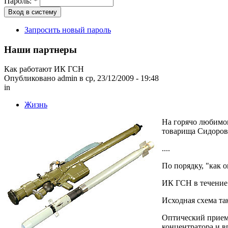
Пароль:
*
Запросить новый пароль
Наши партнеры
Как работают ИК ГСН
Опубликовано admin в ср, 23/12/2009 - 19:48
in
Жизнь
На горячо любимо
товарища Сидоров
....
По порядку, "как о
ИК ГСН в течение
Исходная схема та
Оптический приемн
концентратора и в