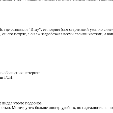
 где создавали "Иглу", ее поднял (сам старенький уже, но силенк
), он его потряс, а он аж задребезжал всеми своими частями, а к
о обращения не терпят.
ми ГСН.
 видел что-то подобное.
стью. Может, у тех больше иногда удобств, но надежность на по