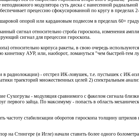
 неподвижного модулятора суть диска с нанесенной радиальной
обеспечивает прецессию сфокусированной по кругу в пределах 2-
шаровой опорой или кардановым подвесом в пределах 60+ граду
ванный сигнал относительно строба гироскопа, изменения ампли
ирующий сигнал для прецессии гироскопа.
па) относительно корпуса ракеты, в свою очередь используются
ую кинетику АУР, или, наоборот, ломануться "чем быстрей-тем л
и в радиолокации) - отстрел ИК-ловушек, т.е. пустышек с ИК-и
ематики траекторий множественных целей 2) спектральным анали
чие Сухогрузы - модуляция сравнимого с факелом сигнала близк
г первого зайца. По максимуму - попасть в область механическо
нать частоту стабилизации оборотов гироскопа толщину штрихов 
пор на Стингере (и Игле) начали ставить более одного болометра