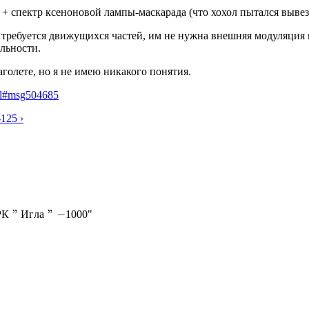
 + спектр ксеноновой лампы-маскарада (что хохол пытался вывез
требуется движущихся частей, им не нужна внешняя модуляция 
ельности.
голете, но я не имею никакого понятия.
tml#msg504685
125 ›
"
"
−
Р
К
И
г
л
а
1000"
К
"
И
г
л
а
"
−