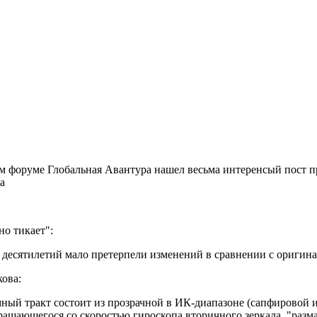
м форуме Глобальная Авантура нашел весьма интеренсый пост п
а
но тикает":
 десятилетий мало претерпели изменений в сравнении с ориги
кова:
ый тракт состоит из прозрачной в ИК-диапазоне (сапфировой и
ращающегося со скоростью гироскопа вторичного зеркала, "раз