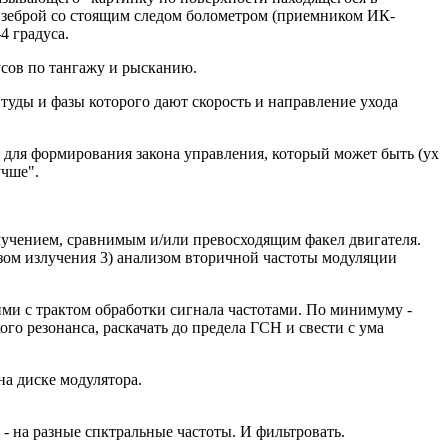
 зеброй со стоящим следом болометром (приемником ИК-
4 градуса.
сов по тангажу и рысканию.
туды и фазы которого дают скорость и направление ухода
 для формирования закона управления, который может быть (ух
учше".
злучением, сравнимым и/или превосходящим факел двигателя.
зом излучения 3) анализом вторичной частоты модуляции
ими с трактом обработки сигнала частотами. По минимуму -
го резонанса, раскачать до предела ГСН и свести с ума
на диске модулятора.
 - на разные спктральные частоты. И фильтровать.