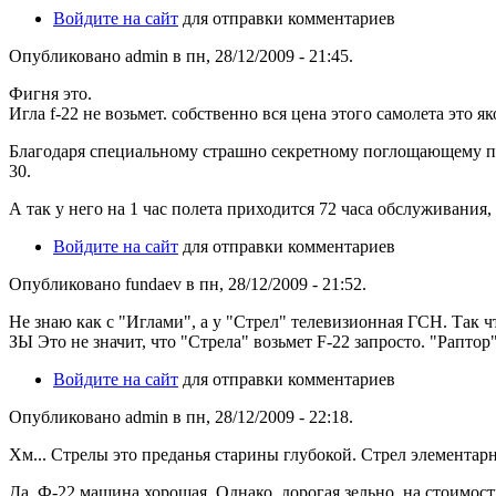
Войдите на сайт
для отправки комментариев
Опубликовано admin в пн, 28/12/2009 - 21:45.
Фигня это.
Игла f-22 не возьмет. собственно вся цена этого самолета это 
Благодаря специальному страшно секретному поглощающему пок
30.
А так у него на 1 час полета приходится 72 часа обслуживания,
Войдите на сайт
для отправки комментариев
Опубликовано fundaev в пн, 28/12/2009 - 21:52.
Не знаю как с "Иглами", а у "Стрел" телевизионная ГСН. Так 
ЗЫ Это не значит, что "Стрела" возьмет F-22 запросто. "Рапто
Войдите на сайт
для отправки комментариев
Опубликовано admin в пн, 28/12/2009 - 22:18.
Хм... Стрелы это преданья старины глубокой. Стрел элементарн
Да, Ф-22 машина хорошая. Однако, дорогая зельно. на стоимос