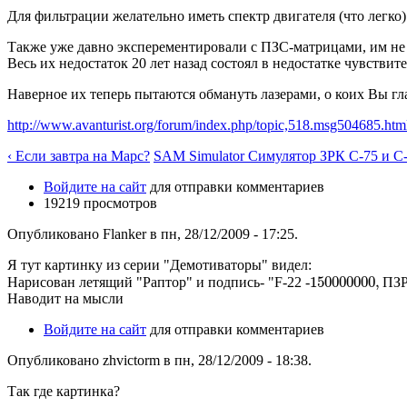
Для фильтрации желательно иметь спектр двигателя (что легко)
Также уже давно эксперементировали с ПЗС-матрицами, им не 
Весь их недостаток 20 лет назад состоял в недостатке чувствит
Наверное их теперь пытаются обмануть лазерами, о коих Вы гла
http://www.avanturist.org/forum/index.php/topic,518.msg504685.h
‹ Если завтра на Марс?
SAM Simulator Симулятор ЗРК C-75 и C-
Войдите на сайт
для отправки комментариев
19219 просмотров
Опубликовано Flanker в пн, 28/12/2009 - 17:25.
Я тут картинку из серии "Демотиваторы" видел:
150
000
000
,
Нарисован летящий "Раптор" и подпись- "F-22 -
П
З
150
000
000
,
П
З
Р
Наводит на мысли
Войдите на сайт
для отправки комментариев
Опубликовано zhvictorm в пн, 28/12/2009 - 18:38.
Так где картинка?