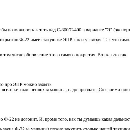
якобы возможность летать над С-300/C-400 в варианте "Э" (экспо
рытию Ф-22 имеет такую же ЭПР как и у гвоздя. Так что самоле
 в том числе обновление этого самого покрытия. Вот как-то так
что про ЭПР можно забыть.
р" все-таки тоже неплохая машина, надо признать. Со своими пл
о Ф-22 не догонит. И, кроме того, как ты думаешь,какая дальнос
ть звена Ф-22 (4 машины) пожно закупить столько нашей техники