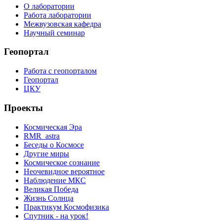
О лаборатории
Работа лаборатории
Межвузовская кафедра
Научный семинар
Геопортал
Работа с геопорталом
Геопортал
ЦКУ
Проекты
Космическая Эра
RMR_astra
Беседы о Космосе
Другие миры
Космическое сознание
Неочевидное вероятное
Наблюдение МКС
Великая Победа
Жизнь Солнца
Практикум Космофизика
Спутник - на урок!