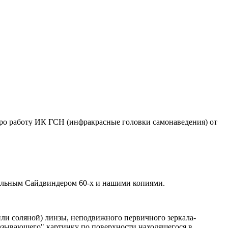
ро работу ИК ГСН (инфракрасные головки самонаведения) от
нальным Сайдвиндером 60-х и нашими копиями.
ли соляной) линзы, неподвижного первичного зеркала-
мазывающего" картинку по поверхности находящегося в