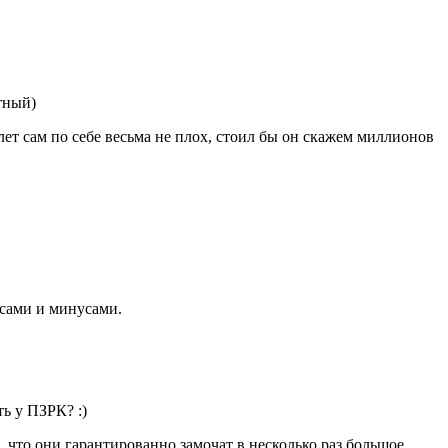
ртный)
т сам по себе весьма не плох, стоил бы он скажем миллионов
юсами и минусами.
ть у ПЗРК? :)
, что они гарантированно замочат в несколько раз большое