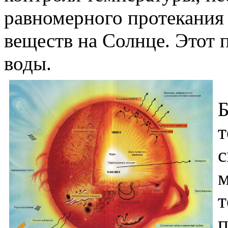
равномерного протекания 
веществ на Солнце. Этот 
воды.
Б
т
с
м
т
п