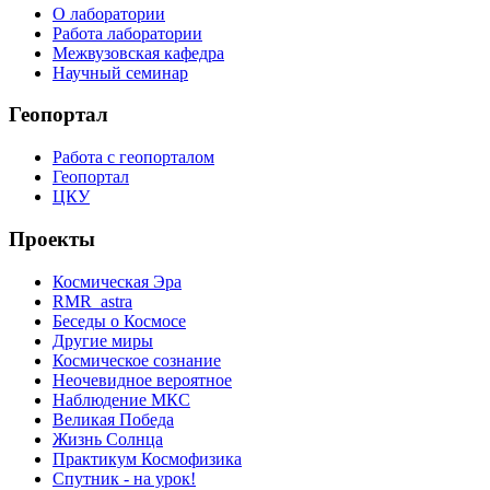
О лаборатории
Работа лаборатории
Межвузовская кафедра
Научный семинар
Геопортал
Работа с геопорталом
Геопортал
ЦКУ
Проекты
Космическая Эра
RMR_astra
Беседы о Космосе
Другие миры
Космическое сознание
Неочевидное вероятное
Наблюдение МКС
Великая Победа
Жизнь Солнца
Практикум Космофизика
Спутник - на урок!