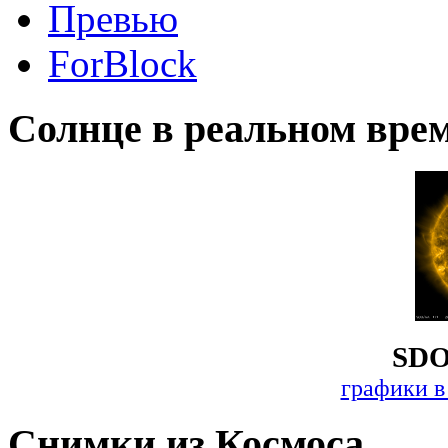
Превью
ForBlock
Солнце в реальном вре
SDO
графики в
Снимки из Космоса