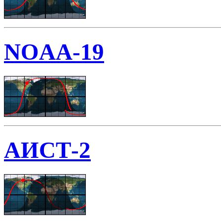
NOAA-19
АИСТ-2