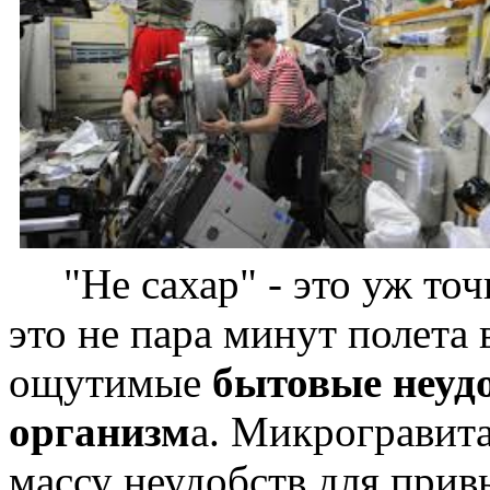
"Не сахар" - это уж точ
это не пара минут полета 
ощутимые
бытовые неуд
организм
а. Микрогравит
массу неудобств для привы