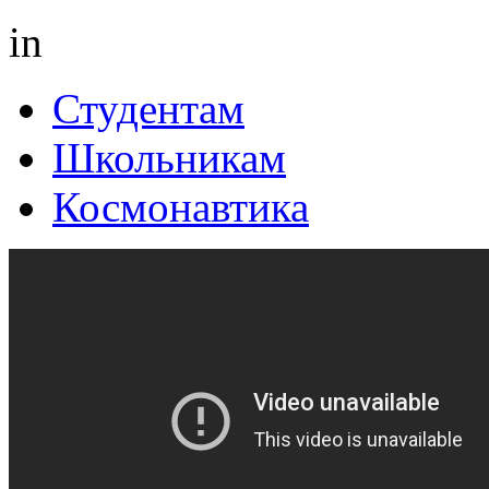
in
Студентам
Школьникам
Космонавтика