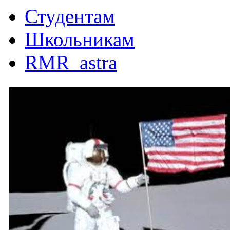
Студентам
Школьникам
RMR_astra