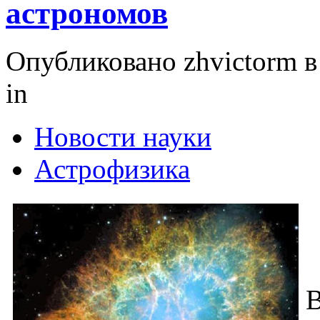
астрономов
Опубликовано zhvictorm в 
in
Новости науки
Астрофизика
В