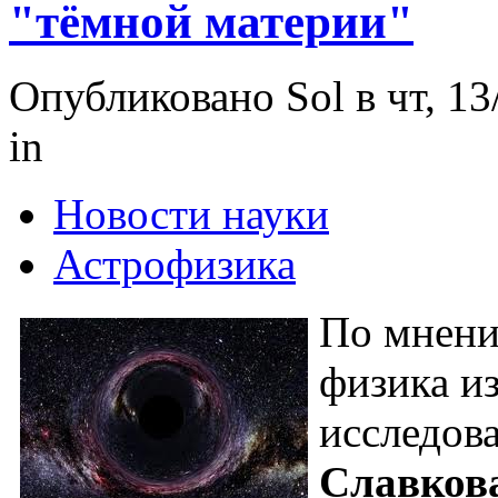
"тёмной материи"
Опубликовано Sol в чт, 13
in
Новости науки
Астрофизика
По мнени
физика и
исследова
Славков