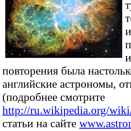
т
т
и
п
и
повторения была настольк
английские астрономы, от
(подробнее смотрите
http://ru.wikipedia.org/
статьи на сайте
www.astron