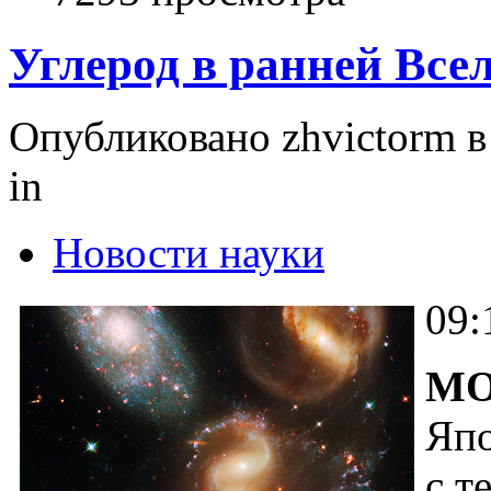
Углерод в ранней Все
Опубликовано zhvictorm в 
in
Новости науки
09
МО
Япо
с т