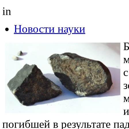
in
Новости науки
Б
м
с
з
м
и
погибшей в результате па