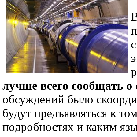
В
п
с
э
р
лучше всего сообщать о
обсуждений было скоорд
будут предъявляться к том
подробностях и каким язы