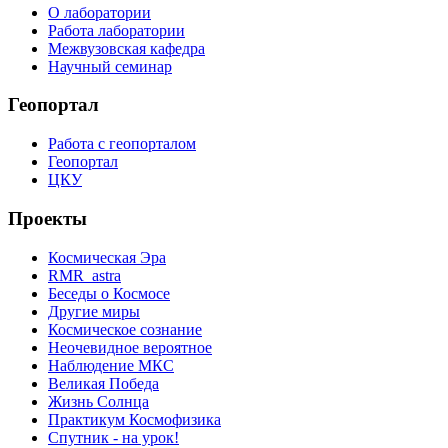
О лаборатории
Работа лаборатории
Межвузовская кафедра
Научный семинар
Геопортал
Работа с геопорталом
Геопортал
ЦКУ
Проекты
Космическая Эра
RMR_astra
Беседы о Космосе
Другие миры
Космическое сознание
Неочевидное вероятное
Наблюдение МКС
Великая Победа
Жизнь Солнца
Практикум Космофизика
Спутник - на урок!