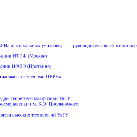
м ЦЕРНа для школьных учителей, руководитель экскурсионног
трудник ИТЭФ (Москва)
рудник ИФВЭ (Протвино)
странами - не членами ЦЕРНа
теоретической физики УлГУ,
ки им. К.Э. Циолковского
ьтета высоких технологий УлГУ