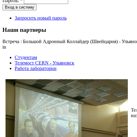
Пароль:
*
Запросить новый пароль
Наши партнеры
Встреча : Большой Адронный Коллайдер (Швейцария) - Ульянов
in
Студентам
Телемост CERN - Ульяновск
Работа лаборатории
Те
на