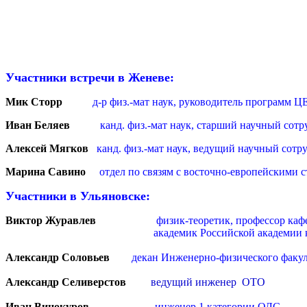
Участники встречи в Женеве:
Мик Сторр
д-р физ.-мат наук, руководитель програм
Иван Беляев
канд. физ.-мат наук, старший научный со
Алексей Мягков
канд. физ.-мат наук, ведущий научный сот
Марина Савино
отдел по связям с восточно-европейскими 
Участники в Ульяновске:
Виктор Журавлев
физик-теоретик, профессор кафедры 
академик Российской академии космонавти
Александр Соловьев
декан Инженерно-физического факул
Александр Селиверстов
ведущий инженер ОТО
Иван Винокуров
инженер 1 категории ОЛС