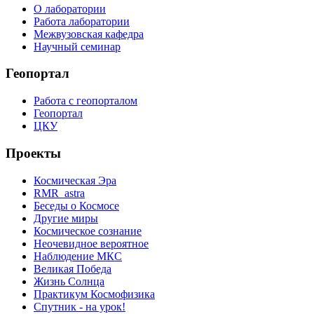
О лаборатории
Работа лаборатории
Межвузовская кафедра
Научный семинар
Геопортал
Работа с геопорталом
Геопортал
ЦКУ
Проекты
Космическая Эра
RMR_astra
Беседы о Космосе
Другие миры
Космическое сознание
Неочевидное вероятное
Наблюдение МКС
Великая Победа
Жизнь Солнца
Практикум Космофизика
Спутник - на урок!