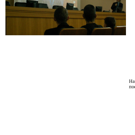
На
по