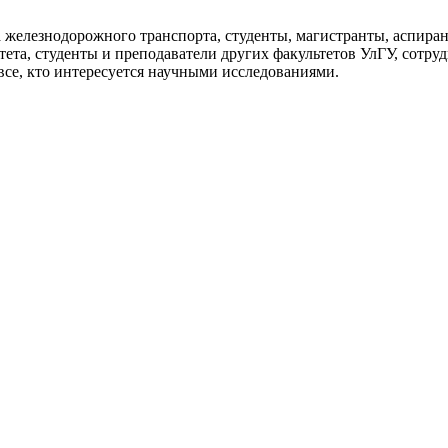
а железнодорожного транспорта, студенты, магистранты, аспир
ета, студенты и преподаватели других факультетов УлГУ, сотр
се, кто интересуется научными исследованиями.