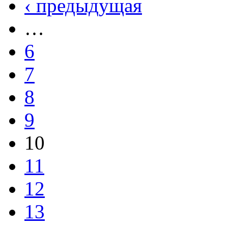
‹ предыдущая
…
6
7
8
9
10
11
12
13