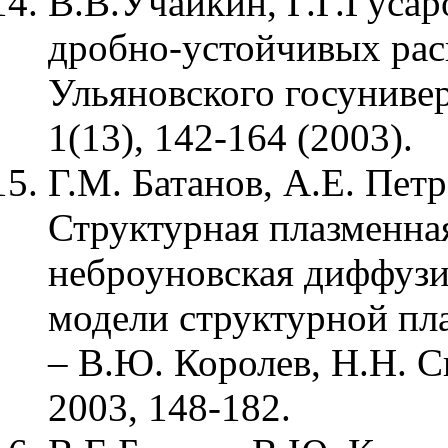
В.В.Учайкин, Г.Г.Гусар
дробно-устойчивых рас
Ульяновского госунивер
1(13), 142-164 (2003).
Г.М. Батанов, А.Е. Пет
Структурная плазменна
неброуновская диффузия
модели структурной пла
– В.Ю. Королев, Н.Н. 
2003, 148-182.