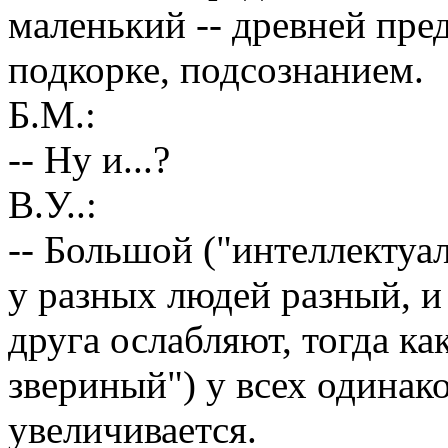
маленький -- древней пре
подкорке, подсознанием.
Б.М.:
-- Ну и...?
В.У..:
-- Большой ("интеллектуа
у разных людей разный, и
друга ослабляют, тогда к
звериный") у всех одинак
увеличивается.