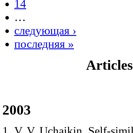
14
…
следующая ›
последняя »
Article
2003
V. V. Uchaikin, Self-simi