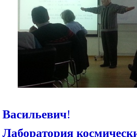
Уважа
Васильевич
!
Лаборатория космическ