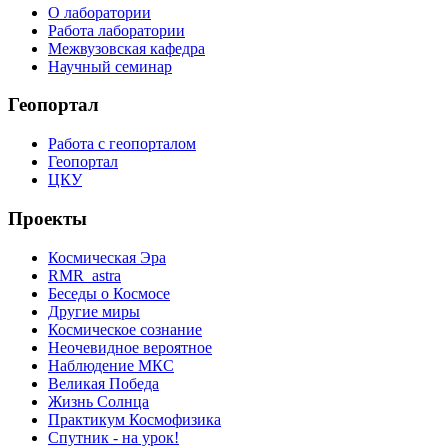
О лаборатории
Работа лаборатории
Межвузовская кафедра
Научный семинар
Геопортал
Работа с геопорталом
Геопортал
ЦКУ
Проекты
Космическая Эра
RMR_astra
Беседы о Космосе
Другие миры
Космическое сознание
Неочевидное вероятное
Наблюдение МКС
Великая Победа
Жизнь Солнца
Практикум Космофизика
Спутник - на урок!