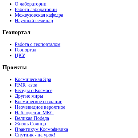
О лаборатории
Работа лаборатории
Межвузовская кафедра
Научный семинар
Геопортал
Работа с геопорталом
Геопортал
ЦКУ
Проекты
Космическая Эра
RMR_astra
Беседы о Космосе
Другие миры
Космическое сознание
Неочевидное вероятное
Наблюдение МКС
Великая Победа
Жизнь Солнца
Практикум Космофизика
Спутник - на урок!