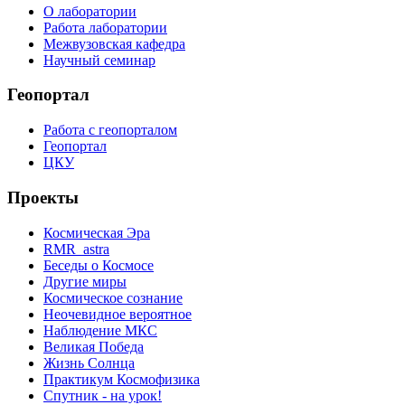
О лаборатории
Работа лаборатории
Межвузовская кафедра
Научный семинар
Геопортал
Работа с геопорталом
Геопортал
ЦКУ
Проекты
Космическая Эра
RMR_astra
Беседы о Космосе
Другие миры
Космическое сознание
Неочевидное вероятное
Наблюдение МКС
Великая Победа
Жизнь Солнца
Практикум Космофизика
Спутник - на урок!