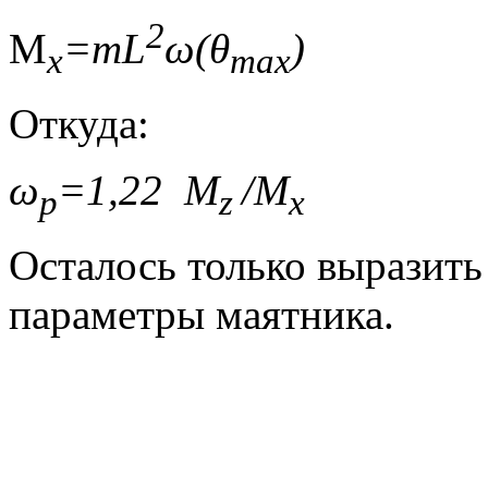
2
M
=mL
ω(
θ
)
x
max
Откуда:
ω
=1,22
M
/
M
p
z
Осталось только выразить
параметры маятника.