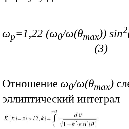
2
ω
=1,22 (
ω
/ω(
θ
))
sin
p
0
max
(3)
Отношение
ω
/ω(
θ
)
сл
0
max
эллиптический интеграл