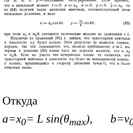
Откуда
а=х
=
L
sin(
θ
),
b=
v
0
max