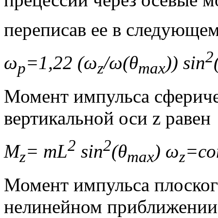
переписав ее в следующем
2
ω
=1,22 (
ω
/ω(
θ
))
sin
p
z
max
Момент импульса сфериче
вертикальной оси z равен
2
2
M
= mL
sin
(θ
) ω
=
z
max
z
Момент импульса плоског
нелинейном приближении