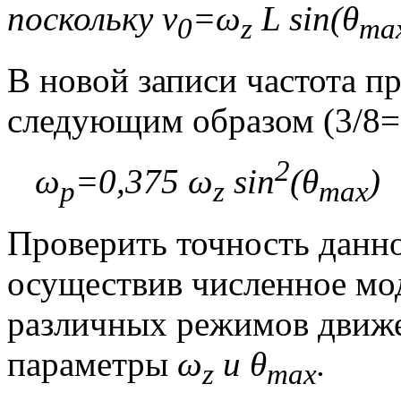
поскольку
v
=
ω
L
sin(
θ
0
z
ma
В новой записи частота п
следующим образом (3/8=
2
ω
=0,375
ω
sin
(
θ
p
z
max
Проверить точность данн
осуществив численное мо
различных режимов движе
параметры
ω
и
θ
.
z
max