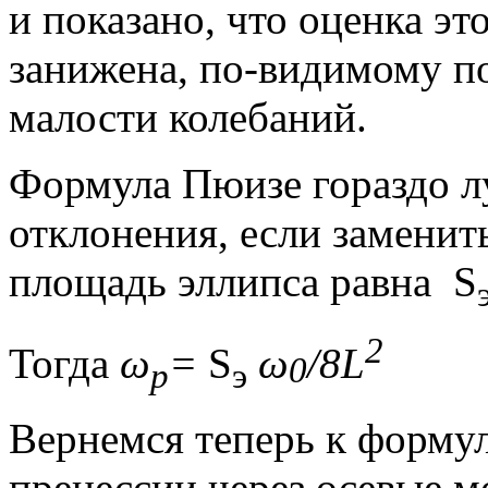
и показано, что оценка э
занижена, по-видимому п
малости колебаний.
Формула Пюизе гораздо л
отклонения, если заменить
площадь эллипса равна S
2
Тогда
ω
=
S
ω
/8L
0
p
э
Вернемся теперь к формул
прецессии через осевые 