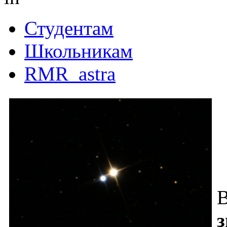
Студентам
Школьникам
RMR_astra
В
з