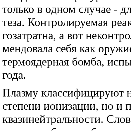
только в одном случае - дл
теза. Кон­тро­ли­ру­е­мая р
го­за­тратна, а вот некон­тро
мен­до­вала себя как ору­жи
тер­мо­ядер­ная бомба, исп
года.
Плазму классифицируют не
степени ионизации, но и п
квазинейтральности. Сло