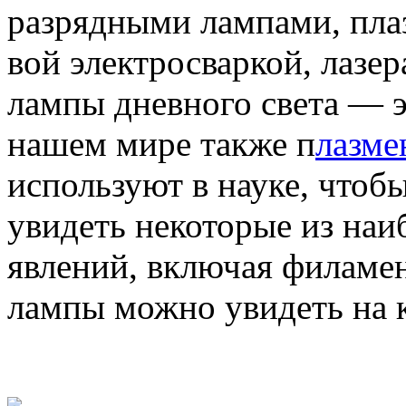
раз­ряд­ными лам­пами, плаз
вой элек­тро­свар­кой, лазе­
лампы днев­ного света — 
нашем мире также п
лазме
используют в науке, чтобы
увидеть некоторые из на
явлений, включая филаме
лампы можно увидеть на 