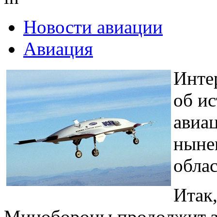
Новости авиации
Авиация
Интер
об и
авиа
ныне
облас
Итак
Минобороны продолжит з