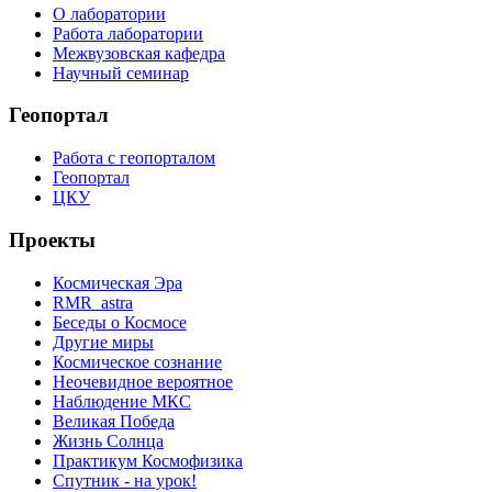
О лаборатории
Работа лаборатории
Межвузовская кафедра
Научный семинар
Геопортал
Работа с геопорталом
Геопортал
ЦКУ
Проекты
Космическая Эра
RMR_astra
Беседы о Космосе
Другие миры
Космическое сознание
Неочевидное вероятное
Наблюдение МКС
Великая Победа
Жизнь Солнца
Практикум Космофизика
Спутник - на урок!