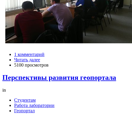
1 комментарий
Читать далее
5100 просмотров
Перспективы развития геопортала
in
Студентам
Работа лаборатории
Геопортал