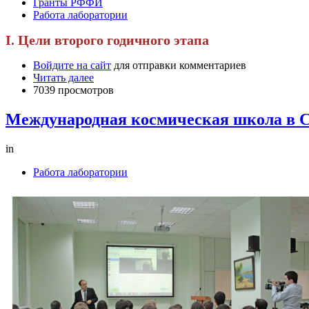
Гранты РФФИ
Работа лаборатории
I. Цели второго годичного этапа
Войдите на сайт
для отправки комментариев
Читать далее
7039 просмотров
Международная космическая школа в 
in
Работа лаборатории