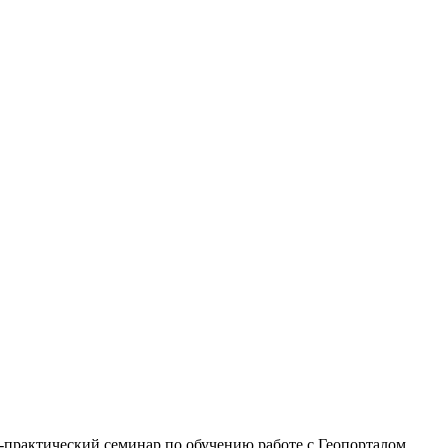
но-практический семинар по обучению работе с Геопорталом