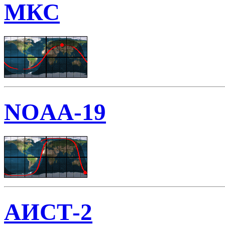
МКС
NOAA-19
АИСТ-2