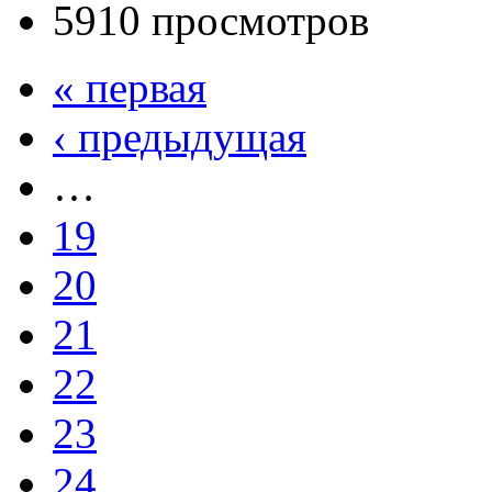
5910 просмотров
« первая
‹ предыдущая
…
19
20
21
22
23
24