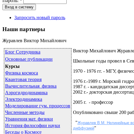
Пароль:
*
Запросить новый пароль
Наши партнеры
Журавлев Виктор Михайлович
Виктор Михайлович Журавлев 
Блог Сотрудника
Основные публикации
Школьные годы провел в Сев
Курсы
1970 - 1976 гг. - МГУ, физиче
Физика космоса
Квантовая теория
1976 г.-1989 г. Морской ги
Вычислительная физика
1987 г. - кандидатская диссер
2002 г.- докторская диссерта
Аэрогидродинамика
Электродинамика
2005 г. - профессор
Моделирование гум. процессов
Численные методы
Опубликовано свыше 200 раб
Уравнения мат. физики
"
Журавлев В.М. Нелинейные во
История философии науки
"
диффузией
Беседы о Космосе