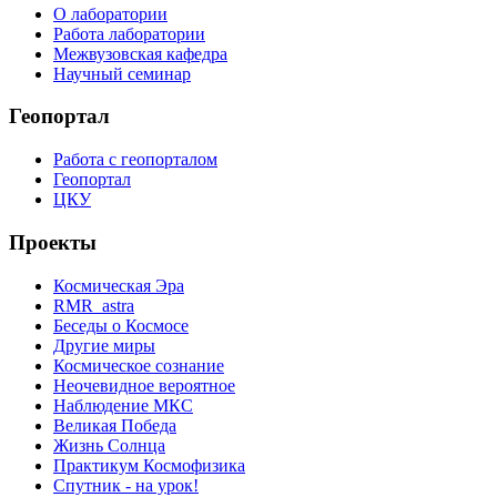
О лаборатории
Работа лаборатории
Межвузовская кафедра
Научный семинар
Геопортал
Работа с геопорталом
Геопортал
ЦКУ
Проекты
Космическая Эра
RMR_astra
Беседы о Космосе
Другие миры
Космическое сознание
Неочевидное вероятное
Наблюдение МКС
Великая Победа
Жизнь Солнца
Практикум Космофизика
Спутник - на урок!